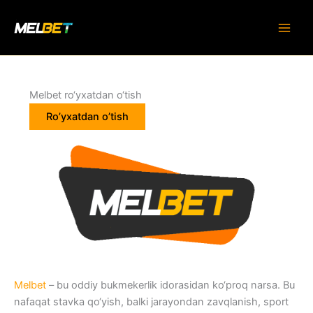
Skip
to
content
Melbet ro‘yxatdan o‘tish
Ro’yxatdan o’tish
Melbet
– bu oddiy bukmekerlik idorasidan ko‘proq narsa. Bu
nafaqat stavka qo‘yish, balki jarayondan zavqlanish, sport