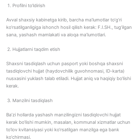
Profilni to‘ldirish
Avval shaxsiy kabinetga kirib, barcha ma’lumotlar to‘g‘ri
ko‘rsatilganligiga ishonch hosil qilish kerak: F.I.SH., tug‘ilgan
sana, yashash mamlakati va aloqa ma’lumotlari.
Hujjatlarni taqdim etish
Shaxsni tasdiqlash uchun pasport yoki boshqa shaxsni
tasdiqlovchi hujjat (haydovchilik guvohnomasi, ID-karta)
nusxasini yuklash talab etiladi. Hujjat aniq va haqiqiy bo‘lishi
kerak.
Manzilni tasdiqlash
Ba’zi hollarda yashash manzilingizni tasdiqlovchi hujjat
kerak bo‘lishi mumkin, masalan, kommunal xizmatlar uchun
to‘lov kvitansiyasi yoki ko‘rsatilgan manzilga ega bank
ko‘chirmasi.