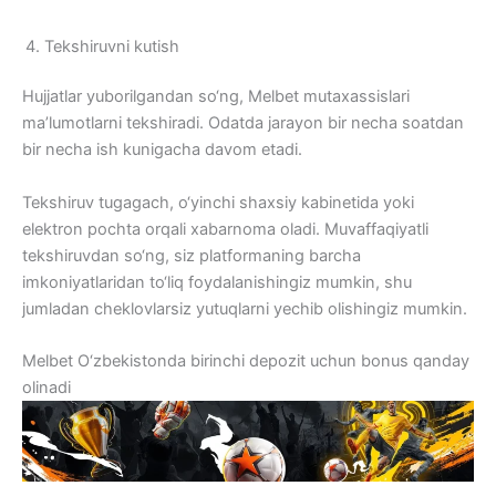
Tekshiruvni kutish
Hujjatlar yuborilgandan so‘ng, Melbet mutaxassislari
ma’lumotlarni tekshiradi. Odatda jarayon bir necha soatdan
bir necha ish kunigacha davom etadi.
Tekshiruv tugagach, o‘yinchi shaxsiy kabinetida yoki
elektron pochta orqali xabarnoma oladi. Muvaffaqiyatli
tekshiruvdan so‘ng, siz platformaning barcha
imkoniyatlaridan to‘liq foydalanishingiz mumkin, shu
jumladan cheklovlarsiz yutuqlarni yechib olishingiz mumkin.
Melbet O‘zbekistonda birinchi depozit uchun bonus qanday
olinadi