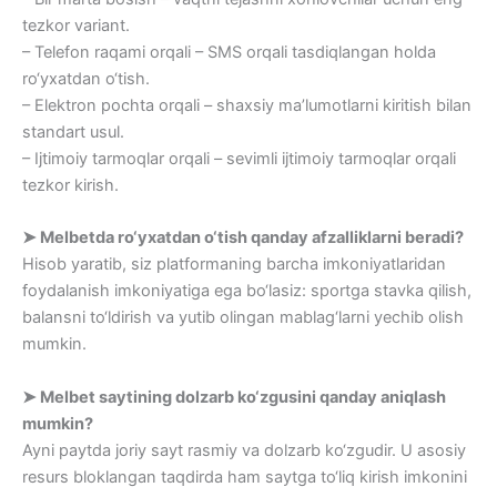
tezkor variant.
– Telefon raqami orqali – SMS orqali tasdiqlangan holda
ro‘yxatdan o‘tish.
– Elektron pochta orqali – shaxsiy ma’lumotlarni kiritish bilan
standart usul.
– Ijtimoiy tarmoqlar orqali – sevimli ijtimoiy tarmoqlar orqali
tezkor kirish.
➤ Melbetda ro‘yxatdan o‘tish qanday afzalliklarni beradi?
Hisob yaratib, siz platformaning barcha imkoniyatlaridan
foydalanish imkoniyatiga ega bo‘lasiz: sportga stavka qilish,
balansni to‘ldirish va yutib olingan mablag‘larni yechib olish
mumkin.
➤ Melbet saytining dolzarb ko‘zgusini qanday aniqlash
mumkin?
Ayni paytda joriy sayt rasmiy va dolzarb ko‘zgudir. U asosiy
resurs bloklangan taqdirda ham saytga to‘liq kirish imkonini