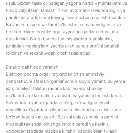
usuli. Sizdan talab qilinadigan yagona narsa – mamlakatni va
hisob valyutasini tanlash. Tizim avtomatik ravishda login va
parolni yaratadi, ularni keyingi kirish uchun saqlash mumkin.
Bu variant uzun shakllarni to‘ldirishni xohlamaydiganlar va
hoziroq o‘yinni boshlashga tayyor bo‘lganlar uchun juda
mos keladi. Biroq, barcha funksiyalardan foydalanish,
jumladan mablag‘larni yechib olish uchun profilni batafsil
to‘ldirish va tekshiruvdan o‘tish talab etiladi.
Email orqali hisob yaratish
Elektron pochta orqali ro‘yxatdan o‘tish an’anaviy
yondashuvni afzal ko‘rganlar uchun ajoyib variant. Bu yerda
ism, familiya, telefon raqami kabi asosiy shaxsiy
ma’lumotlarni ko‘rsatish va hisob valyutasini tanlash kerak.
So‘rovnoma yuborilgandan so‘ng, ko‘rsatilgan email
manziliga ro‘yxatdan o‘tishni yakunlash uchun o‘tish zarur
bo‘lgan tasdiq xati keladi. Bu usul qulay, chunki u parolni
mustaqil ravishda kiritishga imkon beradi va keyin u
yo‘qolgan taqdirda hisobga kirishni osonlik bilan tiklash