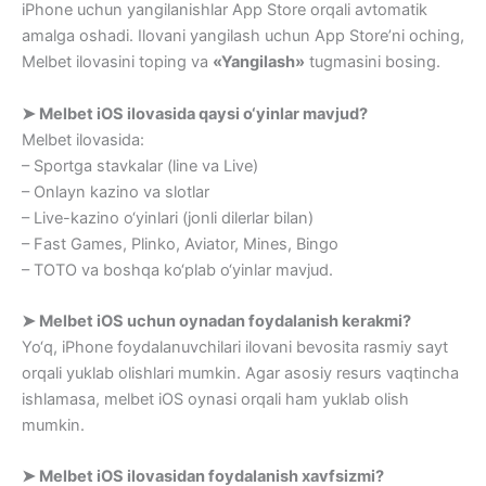
iPhone uchun yangilanishlar App Store orqali avtomatik
amalga oshadi. Ilovani yangilash uchun App Store’ni oching,
Melbet ilovasini toping va
«Yangilash»
tugmasini bosing.
➤ Melbet iOS ilovasida qaysi o‘yinlar mavjud?
Melbet ilovasida:
– Sportga stavkalar (line va Live)
– Onlayn kazino va slotlar
– Live-kazino o‘yinlari (jonli dilerlar bilan)
– Fast Games, Plinko, Aviator, Mines, Bingo
– TOTO va boshqa ko‘plab o‘yinlar mavjud.
➤ Melbet iOS uchun oynadan foydalanish kerakmi?
Yo‘q, iPhone foydalanuvchilari ilovani bevosita rasmiy sayt
orqali yuklab olishlari mumkin. Agar asosiy resurs vaqtincha
ishlamasa, melbet iOS oynasi orqali ham yuklab olish
mumkin.
➤ Melbet iOS ilovasidan foydalanish xavfsizmi?