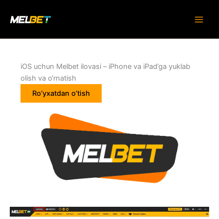
Skip
to
content
iOS uchun Melbet ilovasi – iPhone va iPad’ga yuklab
olish va o‘rnatish
Ro’yxatdan o’tish