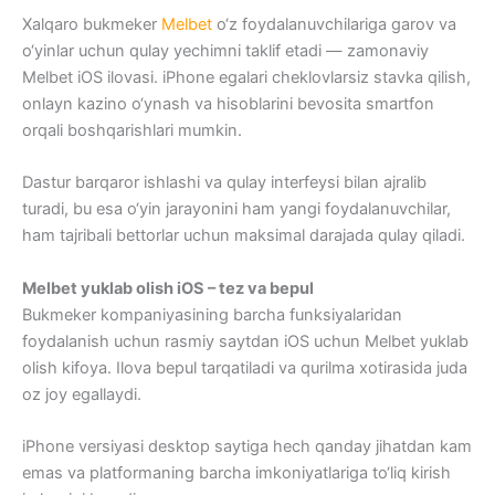
Xalqaro bukmeker
Melbet
o‘z foydalanuvchilariga garov va
o‘yinlar uchun qulay yechimni taklif etadi — zamonaviy
Melbet iOS ilovasi. iPhone egalari cheklovlarsiz stavka qilish,
onlayn kazino o‘ynash va hisoblarini bevosita smartfon
orqali boshqarishlari mumkin.
Dastur barqaror ishlashi va qulay interfeysi bilan ajralib
turadi, bu esa o‘yin jarayonini ham yangi foydalanuvchilar,
ham tajribali bettorlar uchun maksimal darajada qulay qiladi.
Melbet yuklab olish iOS – tez va bepul
Bukmeker kompaniyasining barcha funksiyalaridan
foydalanish uchun rasmiy saytdan iOS uchun Melbet yuklab
olish kifoya. Ilova bepul tarqatiladi va qurilma xotirasida juda
oz joy egallaydi.
iPhone versiyasi desktop saytiga hech qanday jihatdan kam
emas va platformaning barcha imkoniyatlariga to‘liq kirish