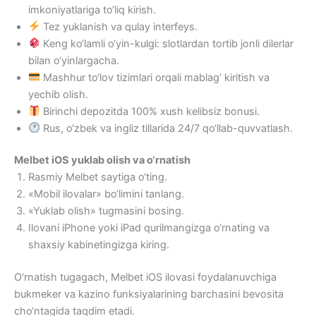
imkoniyatlariga to‘liq kirish.
Tez yuklanish va qulay interfeys.
Keng ko‘lamli o‘yin-kulgi: slotlardan tortib jonli dilerlar
bilan o‘yinlargacha.
Mashhur to‘lov tizimlari orqali mablag‘ kiritish va
yechib olish.
Birinchi depozitda 100% xush kelibsiz bonusi.
Rus, o‘zbek va ingliz tillarida 24/7 qo‘llab-quvvatlash.
Melbet iOS yuklab olish va o‘rnatish
Rasmiy Melbet saytiga o‘ting.
«Mobil ilovalar» bo‘limini tanlang.
«Yuklab olish» tugmasini bosing.
Ilovani iPhone yoki iPad qurilmangizga o‘rnating va
shaxsiy kabinetingizga kiring.
O‘rnatish tugagach, Melbet iOS ilovasi foydalanuvchiga
bukmeker va kazino funksiyalarining barchasini bevosita
cho‘ntagida taqdim etadi.