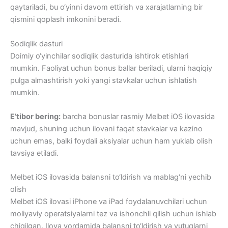
qaytariladi, bu o‘yinni davom ettirish va xarajatlarning bir
qismini qoplash imkonini beradi.
Sodiqlik dasturi
Doimiy o‘yinchilar sodiqlik dasturida ishtirok etishlari
mumkin. Faoliyat uchun bonus ballar beriladi, ularni haqiqiy
pulga almashtirish yoki yangi stavkalar uchun ishlatish
mumkin.
E’tibor bering:
barcha bonuslar rasmiy Melbet iOS ilovasida
mavjud, shuning uchun ilovani faqat stavkalar va kazino
uchun emas, balki foydali aksiyalar uchun ham yuklab olish
tavsiya etiladi.
Melbet iOS ilovasida balansni to‘ldirish va mablag‘ni yechib
olish
Melbet iOS ilovasi iPhone va iPad foydalanuvchilari uchun
moliyaviy operatsiyalarni tez va ishonchli qilish uchun ishlab
chiqilgan. Ilova yordamida balansni to‘ldirish va yutuqlarni