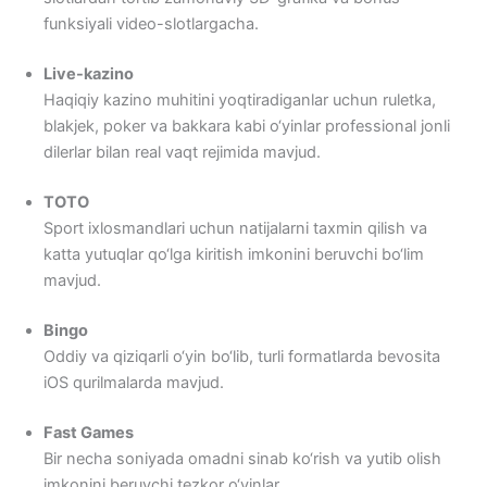
funksiyali video-slotlargacha.
Live-kazino
Haqiqiy kazino muhitini yoqtiradiganlar uchun ruletka,
blakjek, poker va bakkara kabi o‘yinlar professional jonli
dilerlar bilan real vaqt rejimida mavjud.
TOTO
Sport ixlosmandlari uchun natijalarni taxmin qilish va
katta yutuqlar qo‘lga kiritish imkonini beruvchi bo‘lim
mavjud.
Bingo
Oddiy va qiziqarli o‘yin bo‘lib, turli formatlarda bevosita
iOS qurilmalarda mavjud.
Fast Games
Bir necha soniyada omadni sinab ko‘rish va yutib olish
imkonini beruvchi tezkor o‘yinlar.